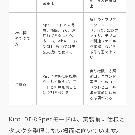
加、実装速度向
業委任
上
既存のアプリケ
Specモードでは構
ーションコー
成、権限、IaC、運
ド、IaC、設定フ
AWS開
用前提をタスク化し
ァイル、デプロ
発での見
やすい。Vibeモード
イ関連ファイル
方
やCLI／Webでは実
を確認しながら
装支援にも使える
改修を進めやす
い
実行権限、参照
Kiro全体を仕様駆動
範囲、コマンド
ツールと捉えず、モ
実行、生成コー
注意点
ードと利用形態ごと
ドのレビュー基
に役割を分ける
準を事前に決め
る必要がある
Kiro IDEのSpecモードは、実装前に仕様と
タスクを整理したい場面に向いています。