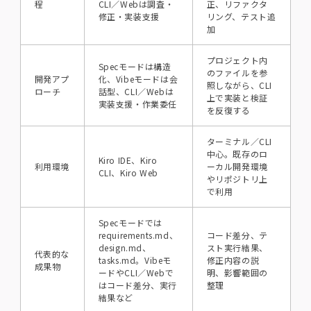
程
CLI／Webは調査・
正、リファクタ
修正・実装支援
リング、テスト追
加
プロジェクト内
Specモードは構造
のファイルを参
開発アプ
化、Vibeモードは会
照しながら、CLI
ローチ
話型、CLI／Webは
上で実装と検証
実装支援・作業委任
を反復する
ターミナル／CLI
中心。既存のロ
Kiro IDE、Kiro
利用環境
ーカル開発環境
CLI、Kiro Web
やリポジトリ上
で利用
Specモードでは
requirements.md、
コード差分、テ
design.md、
スト実行結果、
代表的な
tasks.md。Vibeモ
修正内容の説
成果物
ードやCLI／Webで
明、影響範囲の
はコード差分、実行
整理
結果など