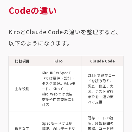
Codeの違い
KiroとClaude Codeの違いを整理すると、
以下のようになります。
比較項目
Kiro
Claude Code
Kiro IDEのSpecモー
CLI上で既存コー
ドでは要件・設計・
ドを読み取り、
タスク整理。Vibeモ
調査、修正、実
主な役割
ード、Kiro CLI、
装、テスト実行
Kiro Webでは実装
までを一連の流
支援や作業委任にも
れで支援
対応
既存コードの読
Specモードは仕様
解、影響範囲の
得意な工
整理、Vibeモードや
確認、コード修