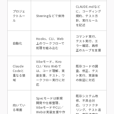
CLAUDE.mdなど
プロジェ
に、コーディング
クトルー
Steeringなどで保持
規約、テスト方
ル
針、実行ルール
を記述
コマンド実行、
Hooks、CLI、Web
テスト実行、エ
自動化
上のワークフローで
ラー確認、再修
処理を組み込む
正のループを支援
Vibeモード、Kiro
Claude
CLI／Kiro Webで
既存コードの調
Codeと
は、コード理解、実
査、修正、テス
重なる領
装支援、テスト、ワ
ト実行、実装後
域
ークフロー実行に対
の検証に対応
応
既存システム改
Specモードは新規
修、不具合対
開発や仕様整理、
向いてい
応、リファクタ
VibeモードやCLI／
る場面
リング、テスト追
Webは実装支援や作