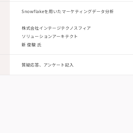
Snowflakeを用いたマーケティングデータ分析​
株式会社インテージテクノスフィア
ソリューションアーキテクト
新 俊駿 氏
質疑応答、アンケート記入