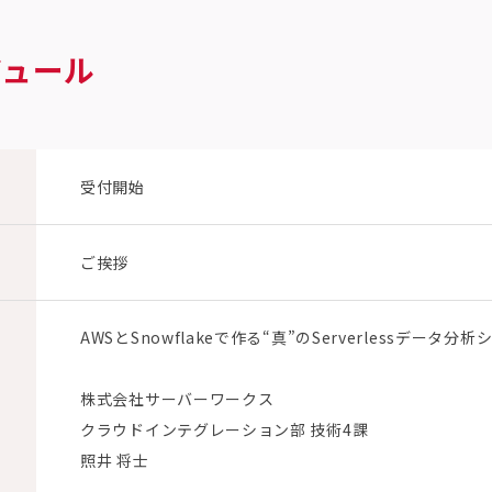
ジュール
受付開始
ご挨拶
AWSとSnowflakeで作る“真”のServerlessデータ分
株式会社サーバーワークス
クラウドインテグレーション部 技術4課
照井 将士