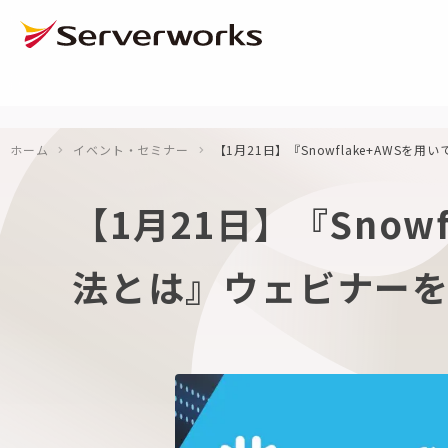
ページの先頭です
ページ内を移動するためのリンク
本文(c)へ
ここから本文です。
ホーム
イベント・セミナー
【1月21日】『Snowflake+AW
【1月21日】『Sno
法とは』ウェビナー