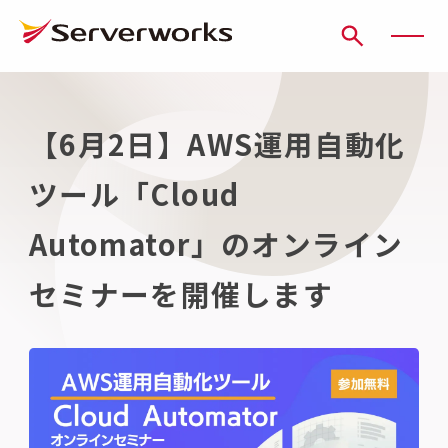
ページの先頭です
ページ内を移動するためのリンク
本文(c)へ
ここから本文です。
【6月2日】AWS運用自動化
ツール「Cloud
Automator」のオンライン
セミナーを開催します