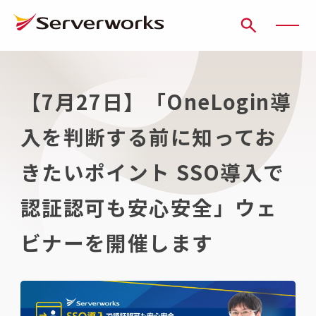
ページの先頭です
ページ内を移動するためのリンク
本文(c)へ
ここから本文です。
【7月27日】「OneLogin導
入を判断する前に知ってお
きたいポイント SSO導入で
認証認可も安心安全」ウェ
ビナーを開催します