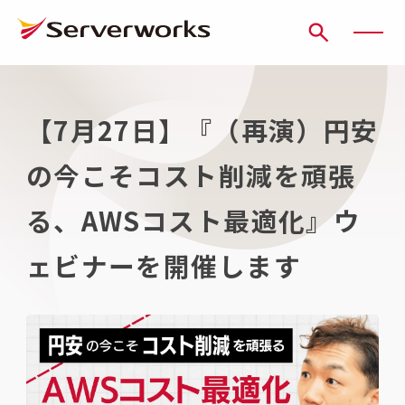
ページの先頭です
ページ内を移動するためのリンク
本文(c)へ
ここから本文です。
【7月27日】『（再演）円安
の今こそコスト削減を頑張
る、AWSコスト最適化』ウ
ェビナーを開催します