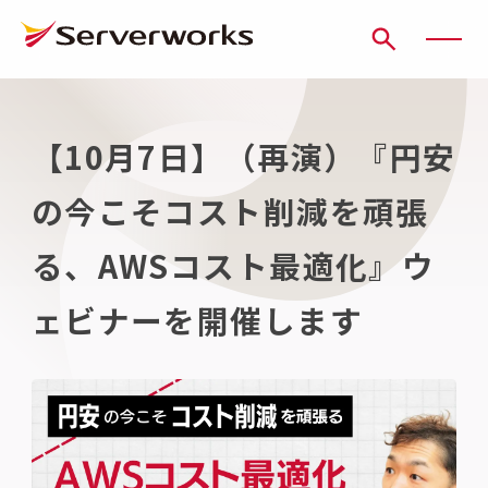
ページの先頭です
ページ内を移動するためのリンク
本文(c)へ
ここから本文です。
【10月7日】（再演）『円安
の今こそコスト削減を頑張
る、AWSコスト最適化』ウ
ェビナーを開催します