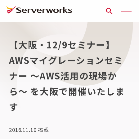
ページの先頭です
ページ内を移動するためのリンク
本文(c)へ
ここから本文です。
【大阪・12/9セミナー】
AWSマイグレーションセミ
ナー 〜AWS活用の現場か
ら〜 を大阪で開催いたしま
す
2016.11.10
掲載