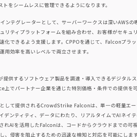
でコストをシームレスに管理できるようになります。
ドインテグレーターとして、サーバーワークスは深いAWSの
ュリティプラットフォームを組み合わせ、お客様がセキュ
速化できるよう支援します。CPPOを通じて、Falconプラ
運用効率を高いレベルで両立させます。
ーが提供するソフトウェア製品を調達・導入できるデジタル
etplace上でパートナー企業を通じた特別価格・条件での提供
して提供されるCrowdStrike Falconは、単一の軽量
イデンティティ、データにわたり、リアルタイムでAIネイ
されAIを活用したFalconは、コードからクラウドまでの
し、侵害を阻止するための迅速な検知と対応を可能にしま