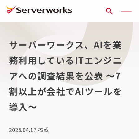
ページの先頭です
ページ内を移動するためのリンク
本文(c)へ
ここから本文です。
サーバーワークス、AIを業
務利用しているITエンジニ
アへの調査結果を公表 〜7
割以上が会社でAIツールを
導入～
2025.04.17
掲載