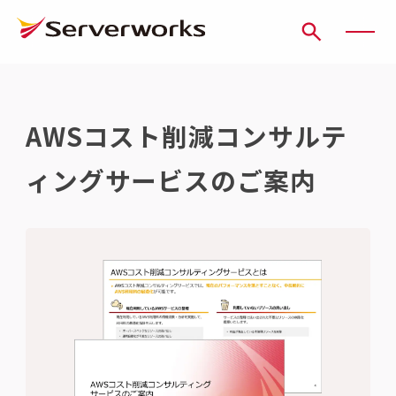
ページの先頭です
ページ内を移動するためのリンク
本文(c)へ
ここから本文です。
AWSコスト削減コンサルテ
ィングサービスのご案内