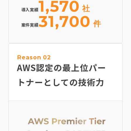
1,570
社
導入実績
31,700
件
案件実績
Reason 02
AWS認定の最上位
パー
トナーとしての技術力