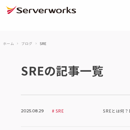
ページの先頭です
ページ内を移動するためのリンク
本文(c)へ
ここから本文です。
ホーム
ブログ
SRE
SREの記事一覧
# SRE
SREとは何？
2025.08.29