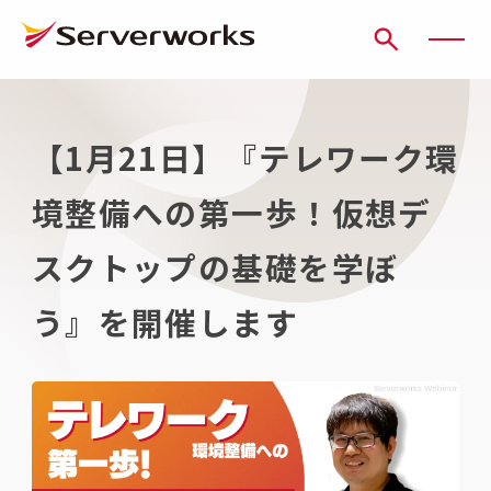
ページの先頭です
ページ内を移動するためのリンク
本文(c)へ
ここから本文です。
【1月21日】『テレワーク環
境整備への第一歩！仮想デ
スクトップの基礎を学ぼ
う』を開催します