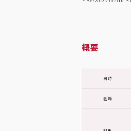
・Service Control
概要
日時
会場
対象