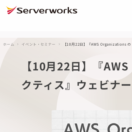
ページの先頭です
ページ内を移動するためのリンク
本文(c)へ
ここから本文です。
ホーム
イベント・セミナー
【10月22日】『AWS Organizat
【10月22日】『AWS 
クティス』ウェビナ