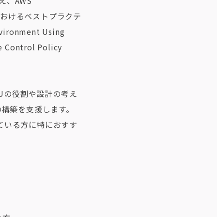
え、AWS
と運用におけるベストプラクテ
onment Using
ntrol Policy
きOUの役割や設計の考え
の構築を支援します。
されている方に特におすす