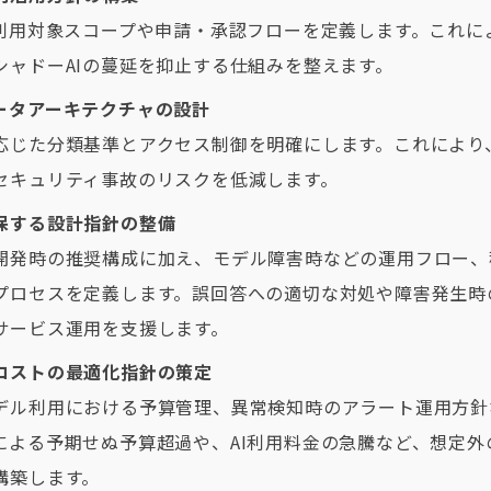
I利用対象スコープや申請・承認フローを定義します。これに
シャドーAIの蔓延を抑止する仕組みを整えます。
ータアーキテクチャの設計
応じた分類基準とアクセス制御を明確にします。これにより
セキュリティ事故のリスクを低減します。
保する設計指針の整備
開発時の推奨構成に加え、モデル障害時などの運用フロー、
プロセスを定義します。誤回答への適切な対処や障害発生時
サービス運用を支援します。
コストの最適化指針の策定
デル利用における予算管理、異常検知時のアラート運用方針
による予期せぬ予算超過や、AI利用料金の急騰など、想定外
構築します。