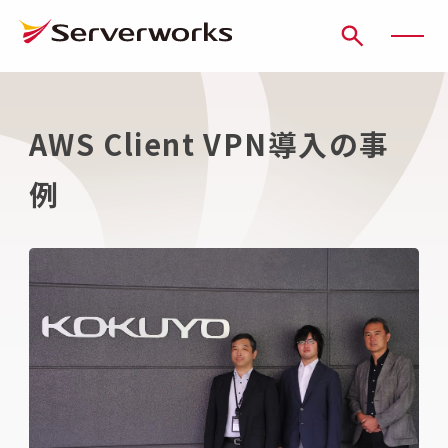
ページの先頭です
ページ内を移動するためのリンク
本文(c)へ
ここから本文です。
AWS Client VPN導入の事
例