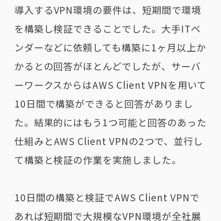
導入する
VPN
環境の要件は、短期間で環境
を構築し検証できることでした。大手
IT
ベ
ンダーなどに依頼しても構築に
1
ヶ月以上か
かるとの回答がほとんどでしたが、サーバ
ーワークスからは
AWS Client VPN
を用いて
10
日間で構築ができると回答がありまし
た。結果的にはもう
1
つ可能と回答のあった
仕組みと
AWS Client VPN
の
2
つで、並行し
て構築と検証の作業を実施しました。
10日間の構築と検証で
AWS Client VPN
で
あれば短期間で大規模な
VPN
環境が全社展