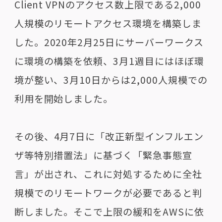
Client VPN
のアクセス数上限である
2,000
人規模のリモートアクセス環境を構築しま
した。
2020
年
2
月
25
日にサーバーワークス
に環境の構築を依頼、
3
月
1
週目にはほぼ環
境が整い、
3
月
10
日からは
2,000
人規模での
利用を開始しました。
その後、
4
月
7
日に「改正新型インフルエン
ザ等特別措置法」に基づく「緊急事態宣
言」が出され、これに対処するために全社
規模でのリモートワークが必要であると判
断しました。そこで上限の緩和を
AWS
に依