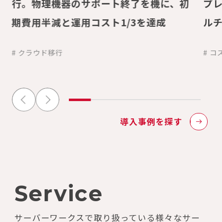
行。物理機器のサポート終了を機に、初
プレ
期費用半減と運用コスト1/3を達成
ル
ィ
# クラウド移行
# コ
導入事例を探す
Service
サーバーワークスで取り扱っている様々なサー