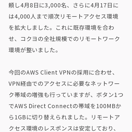
頼し
4
月
8
日に
3,000
名、さらに
4
月
17
日に
は
4,000
人まで順次リモートアクセス環境
を拡大しました。これに既存環境を合わ
せ、コクヨの全社規模でのリモートワーク
環境が整いました。
今回の
AWS Client VPN
の採用に合わせ、
VPN
経由でのアクセスに必要なネットワー
ク帯域の増強も行っていますが、ボタン
1
つ
で
AWS Direct Connect
の帯域を
100MB
か
ら
1GB
に切り替えられました。リモートア
クセス環境のレスポンスは安定しており、