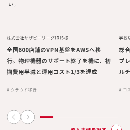
い。
株式会社サザビーリーグIRIS様
学校
全国600店舗のVPN基盤をAWSへ移
総
行。物理機器のサポート終了を機に、初
プレ
期費用半減と運用コスト1/3を達成
ル
ィ
# クラウド移行
# コ
導入事例を探す