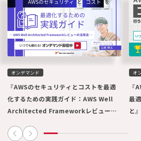
オンデマンド
オ
『AWSのセキュリティとコストを最適
『A
化するための実践ガイド：AWS Well
最
Architected Frameworkレビューの
と
活用法』オンデマンドウェビナーを公開
し
しました