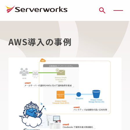
ページの先頭です
ページ内を移動するためのリンク
本文(c)へ
ここから本文です。
AWS導入の事例