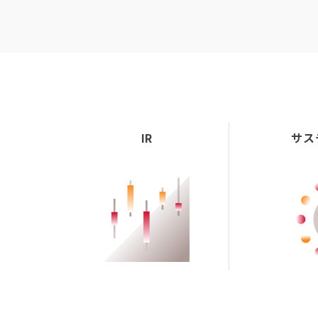
IR
サス