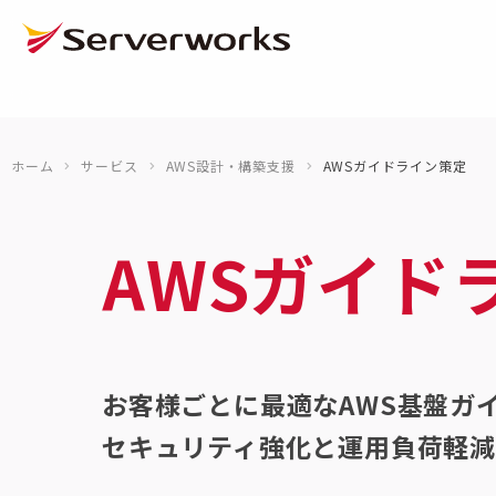
ページの先頭です
ページ内を移動するためのリンク
本文(c)へ
ここから本文です。
ホーム
サービス
AWS設計・構築支援
AWSガイドライン策定
AWSガイド
お客様ごとに最適なAWS基盤ガ
セキュリティ強化と運用負荷軽減