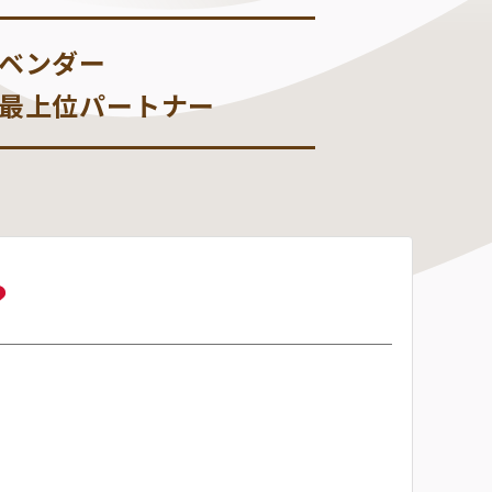
業ベンダー
定最上位パートナー
？