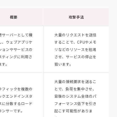
概要
攻撃手法
想サーバーとして機
大量のリクエストを送信
し、ウェブアプリケ
することで、CPUやメモ
ションやサービスの
リなどのリソースを枯渇
スティングに利用さ
させ、サービスの停止を
ます。
狙います。
大量の接続要求を送るこ
ラフィックを複数の
とで、負荷を集中させ、
ックエンドインスタ
背後のシステム全体のパ
スに分散するロード
フォーマンス低下を引き
ランサーです。
起こす可能性がありま