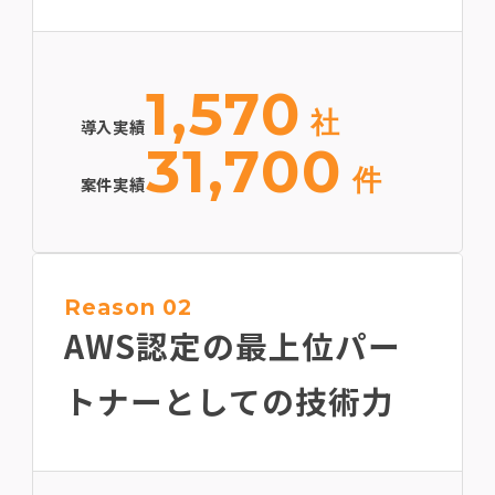
1,570
社
導入実績
31,700
件
案件実績
Reason 02
AWS認定の最上位
パー
トナーとしての技術力