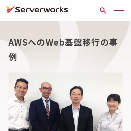
ページの先頭です
ページ内を移動するためのリンク
本文(c)へ
ここから本文です。
AWSへのWeb基盤移行の事
例