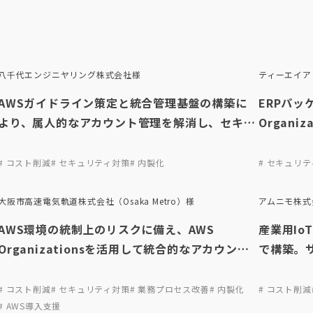
八千代エンジニヤリング株式会社様
ティーエイア
AWSガイドライン策定と統合管理基盤の構築に
ERPパッ
より、属人的なアカウント管理を解消し、セキュ
Organ
リティを強化
カウント
幅に強化
# コスト削減
# セキュリティ対策
# 内製化
# セキュリ
大阪市高速電気軌道株式会社（Osaka Metro）様
アムニモ株式
AWS環境の統制上のリスクに備え、AWS
産業用Io
Organizationsを活用して統合的なアカウント
で構築。
管理基盤を構築。ガバナンス強化とコストの最適
ハウ不足
化を実現
発を実現
# コスト削減
# セキュリティ対策
# 業務プロセス改善
# 内製化
# コスト削減
# AWS導入支援