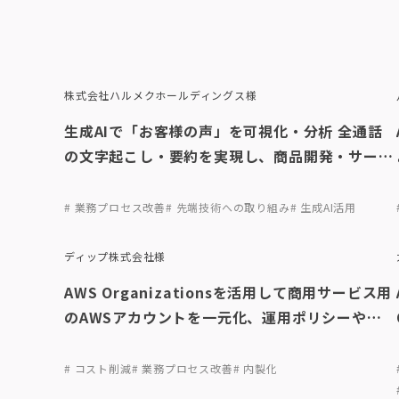
株式会社ハルメクホールディングス様
生成AIで「お客様の声」を可視化・分析 全通話
の文字起こし・要約を実現し、商品開発・サービ
ス改善を加速
# 業務プロセス改善
# 先端技術への取り組み
# 生成AI活用
ディップ株式会社様
AWS Organizationsを活用して商用サービス用
のAWSアカウントを一元化、運用ポリシーやセ
キュリティ設定を統合し、運用コストも削減
# コスト削減
# 業務プロセス改善
# 内製化