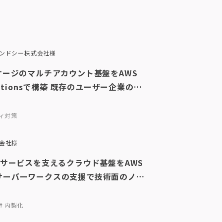
ンドシー株式会社様
ケージのマルチアカウント基盤をAWS
izationsで構築 既存のユーザー企業のア
を移行しセキュリティとガバナンスを大
ティ対策
会社様
Tサービスを支えるクラウド基盤をAWS
サーバーワークスの支援で技術面のノウ
を補い、内製での映像ソリューション開
# 内製化