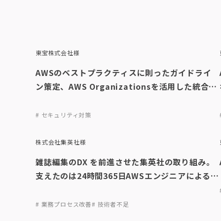
東宝株式会社様
AWSのベストプラクティスに則ったガイドライ
ン策定、AWS Organizationsを活用した統合管
理基盤の構築によってセキュリティとガバナンス
を強化
# セキュリティ対策
株式会社集英社様
雑誌編集のDX を前進させた集英社の取り組み。
支えたのは24時間365日AWSエンジニアによる運
用監視・サポート体制
# 業務プロセス改善
# 技術者不足