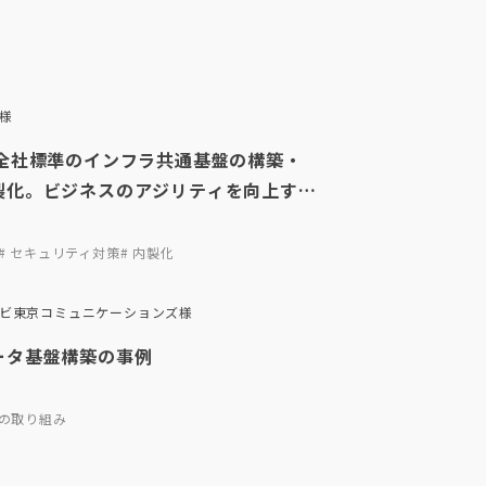
様
で全社標準のインフラ共通基盤の構築・
製化。ビジネスのアジリティを向上する
コストコントロールの最適化も実現
# セキュリティ対策
# 内製化
ビ東京コミュニケーションズ様
ータ基盤構築の事例
への取り組み