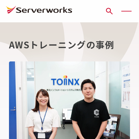
ページの先頭です
ページ内を移動するためのリンク
本文(c)へ
ここから本文です。
AWSトレーニングの事例