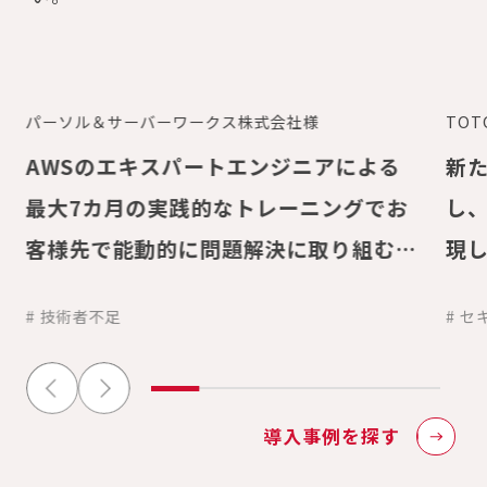
パーソル＆サーバーワークス株式会社様
TO
AWSのエキスパートエンジニアによる
新た
最大7カ月の実践的なトレーニングでお
し
客様先で能動的に問題解決に取り組む常
現
駐型のエンジニアを育成
チ
# 技術者不足
# 
導入事例を探す