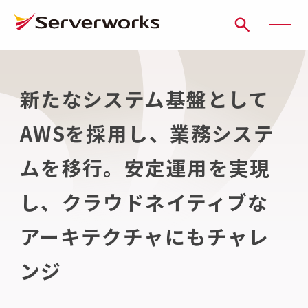
ページの先頭です
ページ内を移動するためのリンク
本文(c)へ
ここから本文です。
新たなシステム基盤として
AWSを採用し、業務システ
ムを移行。安定運用を実現
し、クラウドネイティブな
アーキテクチャにもチャレ
ンジ